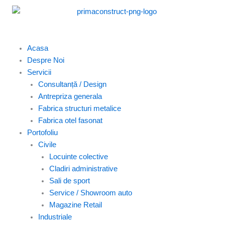
Skip
to
content
Acasa
Despre Noi
Servicii
Consultanță / Design
Antrepriza generala
Fabrica structuri metalice
Fabrica otel fasonat
Portofoliu
Civile
Locuinte colective
Cladiri administrative
Sali de sport
Service / Showroom auto
Magazine Retail
Industriale