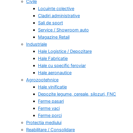
Civile
Locuinte colective
Cladiri administrative
Sali de sport
Service / Showroom auto
Magazine Retail
Industriale
Hale Logistice / Depozitare
Hale Fabricatie
Hale cu specific feroviar
Hale aeronautice
Agrozootehnice
Hale vinificatie
Depozite legume, cereale, silozuri, FNC
Ferme pasari
Ferme vaci
Ferme porci
Protectia mediului
Reabilitare / Consolidare