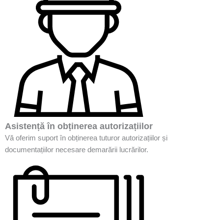
Asistență în obținerea autorizațiilor
Vă oferim suport în obținerea tuturor autorizațiilor și
documentațiilor necesare demarării lucrărilor.