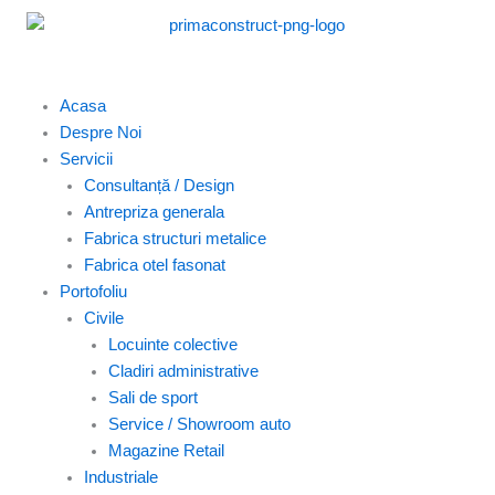
Skip
to
content
Acasa
Despre Noi
Servicii
Consultanță / Design
Antrepriza generala
Fabrica structuri metalice
Fabrica otel fasonat
Portofoliu
Civile
Locuinte colective
Cladiri administrative
Sali de sport
Service / Showroom auto
Magazine Retail
Industriale