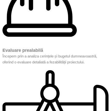
Evaluare prealabilă
Începem prin a analiza cerințele și bugetul dumneavoastră,
oferind o evaluare detaliată a fezabilității proiectului.