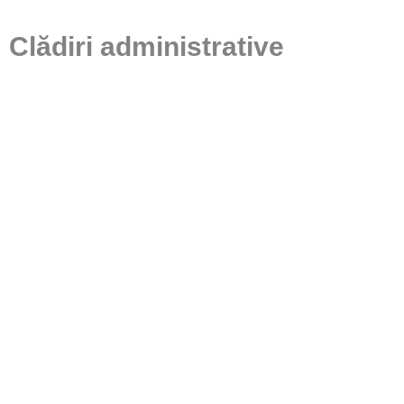
Clădiri administrative
Reabilitare/Consolidare
TRIBUNALUL MILITAR IAȘI
IAȘI
VEZI PROIECT