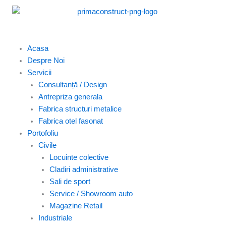
Skip
to
content
Acasa
Despre Noi
Servicii
Consultanță / Design
Antrepriza generala
Fabrica structuri metalice
Fabrica otel fasonat
Portofoliu
Civile
Locuinte colective
Cladiri administrative
Sali de sport
Service / Showroom auto
Magazine Retail
Industriale