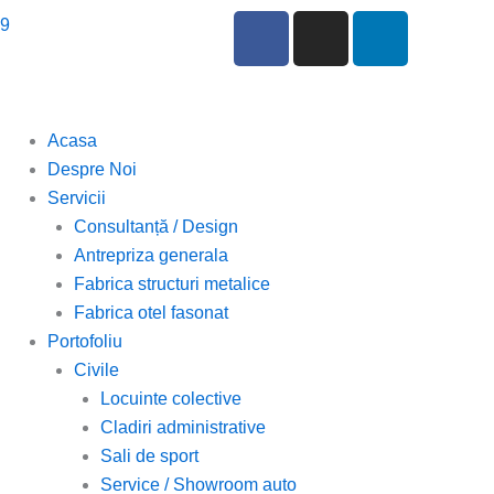
F
I
L
59
a
n
i
c
s
n
e
t
k
b
a
e
Acasa
o
g
d
Despre Noi
o
r
i
Servicii
k
a
n
Consultanță / Design
m
Antrepriza generala
Fabrica structuri metalice
Fabrica otel fasonat
Portofoliu
Civile
Locuinte colective
Cladiri administrative
Sali de sport
Service / Showroom auto