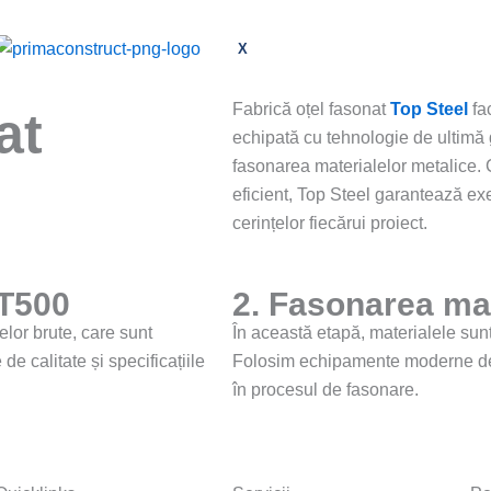
X
Fabrică oțel fasonat
Top Steel
fa
at
echipată cu tehnologie de ultimă 
fasonarea materialelor metalice. 
eficient, Top Steel garantează ex
cerințelor fiecărui proiect.
ST500
2. Fasonarea mat
lor brute, care sunt
În această etapă, materialele sunt 
e calitate și specificațiile
Folosim echipamente moderne de t
în procesul de fasonare.