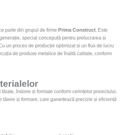
ce parte din grupul de firme
Prima Construct
. Este
generație, special concepută pentru prelucrarea și
Cu un proces de producție optimizat și un flux de lucru
ecuția de produse metalice de înaltă calitate, conform
erialelor
tăiate, îndoire și formate conform cerințelor proiectului.
ăiere și formare, care garantează precizie și eficiență