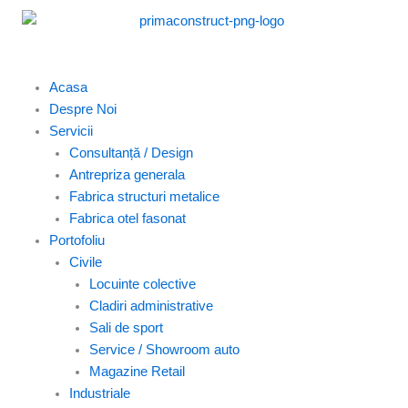
Skip
to
content
Acasa
Despre Noi
Servicii
Consultanță / Design
Antrepriza generala
Fabrica structuri metalice
Fabrica otel fasonat
Portofoliu
Civile
Locuinte colective
Cladiri administrative
Sali de sport
Service / Showroom auto
Magazine Retail
Industriale